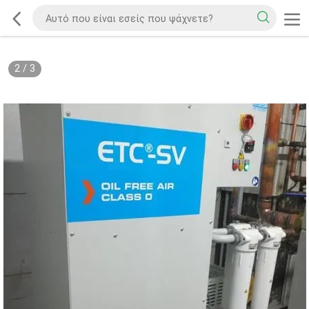
2
/
3