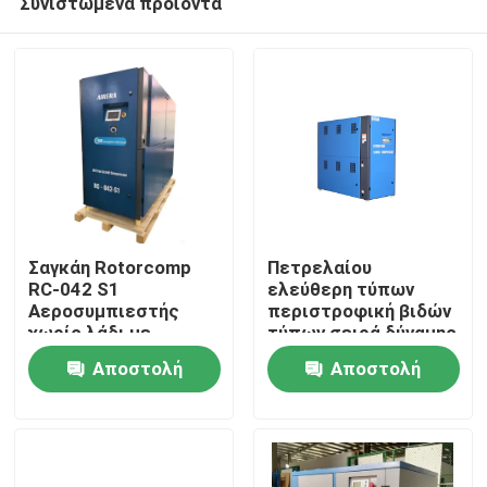
Συνιστώμενα προϊόντα
Σαγκάη Rotorcomp
Πετρελαίου
RC-042 S1
ελεύθερη τύπων
Αεροσυμπιεστής
περιστροφική βιδών
χωρίς λάδι με
τύπων σειρά δύναμης
Σπίτι
ταχύτητα 2890 min
αεροσυμπιεστών δύο
Αποστολή
Αποστολή
επιπέδων μεγάλη
Προϊόντα
ερώτησης
ερώτησης
Βίντεο