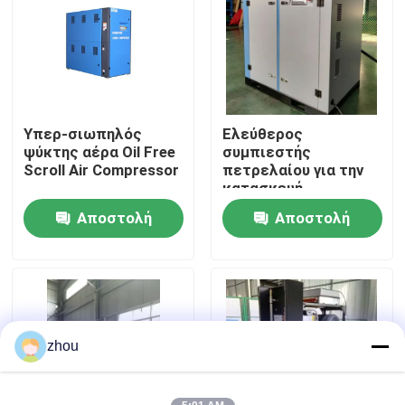
Περίπου εμείς
Γύρος εργοστασίων
Υπερ-σιωπηλός
Ελεύθερος
ψύκτης αέρα Oil Free
συμπιεστής
Ποιοτικός έλεγχος
Scroll Air Compressor
πετρελαίου για την
κατασκευή
εξοπλισμού
Αποστολή
Αποστολή
Μας ελάτε σε επαφή με
ακρίβειας
ερώτησης
ερώτησης
Ειδήσεις
Περιπτώσεις
zhou
Ζητήστε ένα απόσπασμα