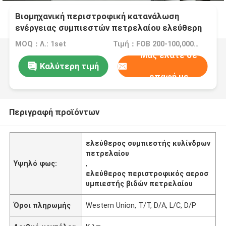
Βιομηχανική περιστροφική κατανάλωση
ενέργειας συμπιεστών πετρελαίου ελεύθερη
απολύτως ασφαλής μικρή
MOQ：Λ.: 1set
Τιμή：FOB 200-100,000USD
Μας ελάτε σε
Καλύτερη τιμή
επαφή με
Περιγραφή προϊόντων
ελεύθερος συμπιεστής κυλίνδρων
πετρελαίου
Υψηλό φως:
,
ελεύθερος περιστροφικός αεροσ
υμπιεστής βιδών πετρελαίου
Όροι πληρωμής
Western Union, T/T, D/A, L/C, D/P