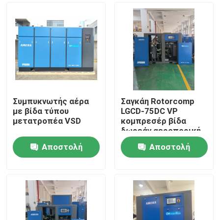
Συμπυκνωτής αέρα
Σαγκάη Rotorcomp
με βίδα τύπου
LGCD-75DC VP
μετατροπέα VSD
κομπρεσέρ βίδα
δωρεάν αεροπορική
παράδοση
Αποστολή
Αποστολή
Σπίτι
ερώτησης
ερώτησης
Προϊόντα
Βίντεο