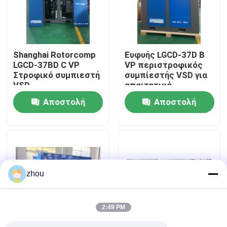
Περίπου εμείς
Shanghai Rotorcomp
Ευφυής LGCD-37D B
Γύρος εργοστασίων
LGCD-37BD C VP
VP περιστροφικός
Στροφικό συμπιεστή
συμπίεστής VSD για
VSD
απαιτητικά
Ποιοτικός έλεγχος
περιστρεφόμενος
βιομηχανικά
Αποστολή
Αποστολή
συμπιεστής για
περιβάλλοντα
συνθήκες υψηλής
ερώτησης
ερώτησης
Μας ελάτε σε επαφή με
υγρασίας
Ειδήσεις
zhou
Περιπτώσεις
2:49 PM
Ζητήστε ένα απόσπασμα