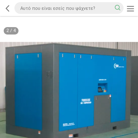
2
/
4