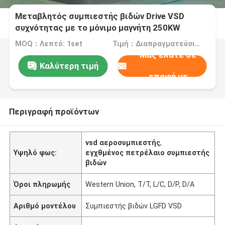
Μεταβλητός συμπιεστής βιδών Drive VSD
συχνότητας με το μόνιμο μαγνήτη 250KW
MOQ：Λεπτό: 1set
Τιμή：Διαπραγματεύσιμος
Μας ελάτε σε
Καλύτερη τιμή
επαφή με
Περιγραφή προϊόντων
vsd αεροσυμπιεστής
,
Υψηλό φως:
εγχθμένος πετρέλαιο συμπιεστής
βιδών
Όροι πληρωμής
Western Union, T/T, L/C, D/P, D/A
Αριθμό μοντέλου
Συμπιεστής βιδών LGFD VSD