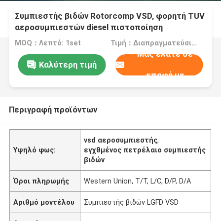
Συμπιεστής βιδών Rotorcomp VSD, φορητή TUV
αεροσυμπιεστών diesel πιστοποίηση
MOQ：Λεπτό: 1set
Τιμή：Διαπραγματεύσιμος
Μας ελάτε σε
Καλύτερη τιμή
επαφή με
Περιγραφή προϊόντων
vsd αεροσυμπιεστής
,
Υψηλό φως:
εγχθμένος πετρέλαιο συμπιεστής
βιδών
Όροι πληρωμής
Western Union, T/T, L/C, D/P, D/A
Αριθμό μοντέλου
Συμπιεστής βιδών LGFD VSD