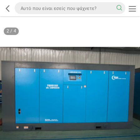
2
/
4