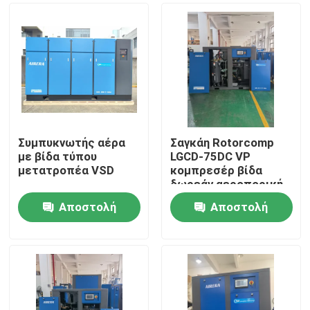
Συμπυκνωτής αέρα
Σαγκάη Rotorcomp
με βίδα τύπου
LGCD-75DC VP
μετατροπέα VSD
κομπρεσέρ βίδα
δωρεάν αεροπορική
παράδοση
Αποστολή
Αποστολή
Σπίτι
ερώτησης
ερώτησης
Προϊόντα
Βίντεο