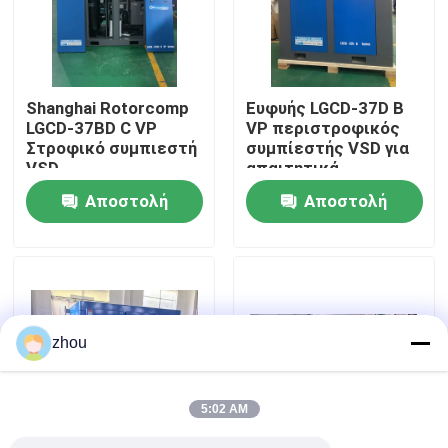
Περίπου εμείς
Shanghai Rotorcomp
Ευφυής LGCD-37D B
Γύρος εργοστασίων
LGCD-37BD C VP
VP περιστροφικός
Στροφικό συμπιεστή
συμπίεστής VSD για
VSD
απαιτητικά
Ποιοτικός έλεγχος
περιστρεφόμενος
βιομηχανικά
Αποστολή
Αποστολή
συμπιεστής για
περιβάλλοντα
συνθήκες υψηλής
ερώτησης
ερώτησης
Μας ελάτε σε επαφή με
υγρασίας
Ειδήσεις
zhou
Περιπτώσεις
5:02 AM
Ζητήστε ένα απόσπασμα