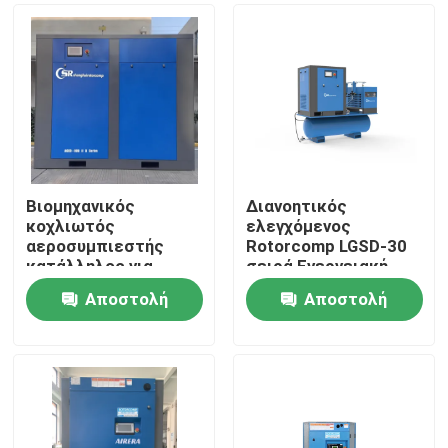
Βιομηχανικός
Διανοητικός
κοχλιωτός
ελεγχόμενος
αεροσυμπιεστής
Rotorcomp LGSD-30
κατάλληλος για
σειρά Ενεργειακή
συνεργείο
εξοικονόμηση
Αποστολή
Αποστολή
περιστροφικό
Σπίτι
αεροστρόβιλο
ερώτησης
ερώτησης
συμπιεστή
Προϊόντα
Βίντεο