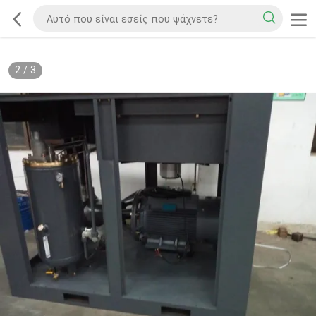
2
/
3