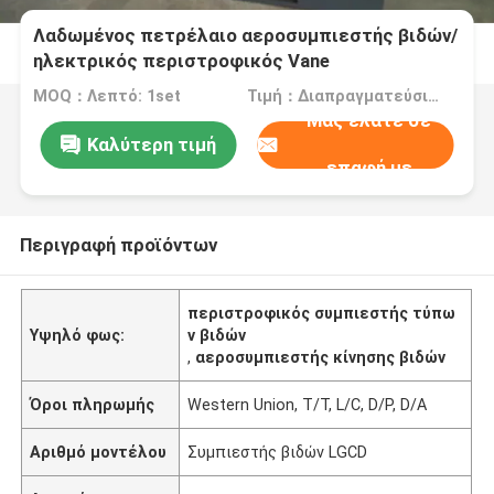
Λαδωμένος πετρέλαιο αεροσυμπιεστής βιδών/
ηλεκτρικός περιστροφικός Vane
αεροσυμπιεστής
MOQ：Λεπτό: 1set
Τιμή：Διαπραγματεύσιμος
Μας ελάτε σε
Καλύτερη τιμή
επαφή με
Περιγραφή προϊόντων
περιστροφικός συμπιεστής τύπω
Υψηλό φως:
ν βιδών
,
αεροσυμπιεστής κίνησης βιδών
Όροι πληρωμής
Western Union, T/T, L/C, D/P, D/A
Αριθμό μοντέλου
Συμπιεστής βιδών LGCD