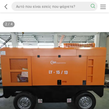
2
/
4