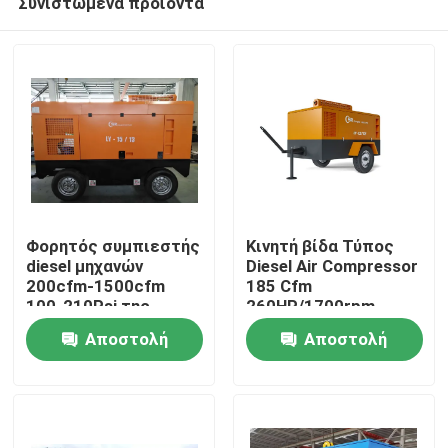
Συνιστώμενα προϊόντα
Φορητός συμπιεστής
Κινητή βίδα Τύπος
diesel μηχανών
Diesel Air Compressor
200cfm-1500cfm
185 Cfm
100-210Psi της
260HP/1700rpm
Σπίτι
Cummins
Αποστολή
Αποστολή
Προϊόντα
ερώτησης
ερώτησης
Βίντεο