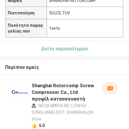
Μάρκα
SHANGHAI ROTORCOMP
Πιστοποίηση
ISO,CE,TUV
Ποσότητα παραγ
1sets
γελίας min
Δείτε περισσότερων
Περίπου εμείς
Shanghai Rotorcomp Screw
Compressor Co., Ltd
προφίλ κατασκευαστή
NO.28 MINTA RD. LITAHUI
SONGJIANG DIST. SHANGHAI,CN
,Κίνα
5.0