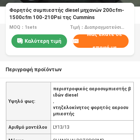
Φορητός συμπιεστής diesel μηχανών 200cfm-
1500cfm 100-210Psi της Cummins
MOQ：1sets
Τιμή：Διαπραγματεύσιμος
Μας ελάτε σε
Καλύτερη τιμή
επαφή με
Περιγραφή προϊόντων
περιστροφικός αεροσυμπιεστής β
ιδών diesel
Υψηλό φως:
,
ντηζελοκίνητος φορητός αεροσυ
μπιεστής
Αριθμό μοντέλου
LY13/13