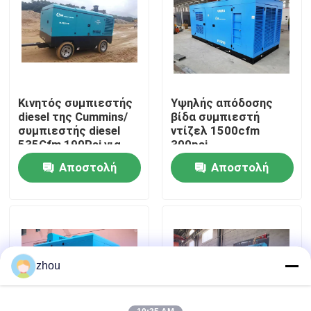
Περίπου εμείς
Γύρος εργοστασίων
Κινητός συμπιεστής
Υψηλής απόδοσης
diesel της Cummins/
βίδα συμπιεστή
Ποιοτικός έλεγχος
συμπιεστής diesel
ντίζελ 1500cfm
535Cfm 190Psi για
300psi
την αμμόστρωση
Αποστολή
Αποστολή
Μας ελάτε σε επαφή με
ερώτησης
ερώτησης
Ειδήσεις
Περιπτώσεις
zhou
Ζητήστε ένα απόσπασμα