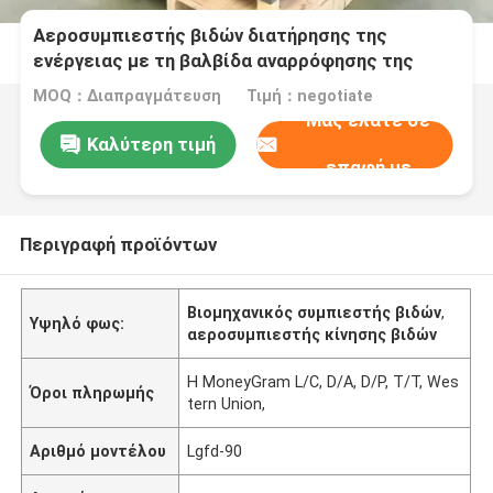
Αεροσυμπιεστής βιδών διατήρησης της
ενέργειας με τη βαλβίδα αναρρόφησης της
Γερμανίας
MOQ：Διαπραγμάτευση
Τιμή：negotiate
Μας ελάτε σε
Καλύτερη τιμή
επαφή με
Περιγραφή προϊόντων
Βιομηχανικός συμπιεστής βιδών
,
Υψηλό φως:
αεροσυμπιεστής κίνησης βιδών
Η MoneyGram L/C, D/A, D/P, T/T, Wes
Όροι πληρωμής
tern Union,
Αριθμό μοντέλου
Lgfd-90