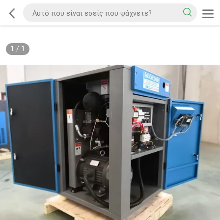
1
/
1