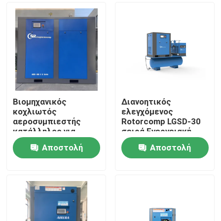
Βιομηχανικός
Διανοητικός
κοχλιωτός
ελεγχόμενος
αεροσυμπιεστής
Rotorcomp LGSD-30
κατάλληλος για
σειρά Ενεργειακή
συνεργείο
εξοικονόμηση
Αποστολή
Αποστολή
περιστροφικό
Σπίτι
αεροστρόβιλο
ερώτησης
ερώτησης
συμπιεστή
Προϊόντα
Βίντεο