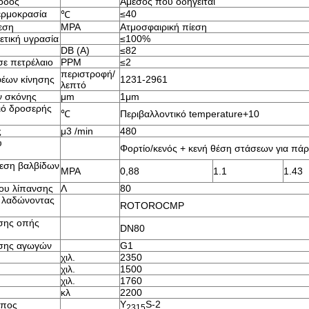
οδος
Άμεσος που οδηγείται
ρμοκρασία
≤40
℃
εση
MPA
Ατμοσφαιρική πίεση
ετική υγρασία
≤100%
DB (Α)
≤82
σε πετρέλαιο
PPM
≤2
περιστροφή/
φέων κίνησης
1231-2961
λεπτό
ν σκόνης
μm
1μm
ιό δροσερής
℃
Περιβαλλοντικό temperature+10
ς
μ3 /min
480
υ
Φορτίο/κενός + κενή θέση στάσεων για πά
ίεση βαλβίδων
MPA
0,88
1.1
1.43
ου λίπανσης
Λ
80
 λαδώνοντας
ROTOROCMP
σης οπής
DN80
σης αγωγών
G1
χιλ.
2350
χιλ.
1500
χιλ.
1760
κλ
2200
Υ
S-2
ύπος
2315