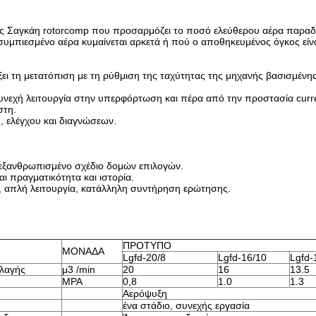
ς Σαγκάη rotorcomp που προσαρμόζει το ποσό ελεύθερου αέρα παραδο
συμπιεσμένο αέρα κυμαίνεται αρκετά ή πού ο αποθηκευμένος όγκος είν
ξει τη μετατόπιση με τη ρύθμιση της ταχύτητας της μηχανής βασισμέν
νεχή λειτουργία στην υπερφόρτωση και πέρα από την προστασία curre
στη.
, ελέγχου και διαγνώσεων.
, εξανθρωπισμένο σχέδιο δομών επιλογών.
αι πραγματικότητα και ιστορία.
, απλή λειτουργία, κατάλληλη συντήρηση ερώτησης.
ΠΡΟΤΥΠΟ
ΜΟΝΑΔΑ
Lgfd-20/8
Lgfd-16/10
Lgfd-
λλαγής
μ3 /min
20
16
13.5
MPA
0,8
1.0
1.3
Αερόψυξη
ένα στάδιο, συνεχής εργασία