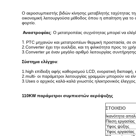
Ο αεροσυμπιεστής βιδών κίνησης μεταβλητής ταχύτητας τη
οικονομική λειτουργούσα μέθοδος όπου η απαίτηση για το 
φορτίο.
Αναστροφέας
: Ο μετατροπέας συχνότητας μπορεί να ελέγ
1.
PTC μηχανών και μετατροπέων θερμική προστασία, σε συ
2.Converter έχει την ευελιξία, και τη φιλικότητα προς το χρή
3.Converter με έναν μεγάλο αριθμό λειτουργίας συντήρησης
Σύστημα ελέγχου
:
1.high επίδειξη αφής καθορισμού LCD, ενορατική διεπαφή
2.multi- οι παράμετροι λειτουργίας γραμμών μπορούν να είν
3.Uses ο αρχικός καλά-καλά γνωστός ηλεκτρονικός έλεγχος
110KW παράμετροι συμπιεστών αερόψυξης
ΣΤΟΙΧΕΙΟ
Ικανότητα απα
Πίεση εργασίας
Ύφος ψύξης
Ύφος εργασίας