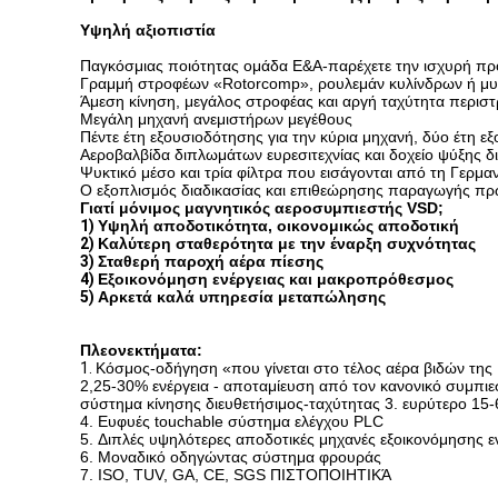
Υψηλή αξιοπιστία
Παγκόσμιας ποιότητας ομάδα Ε&Α-παρέχετε την ισχυρή πρ
Γραμμή στροφέων «Rotorcomp», ρουλεμάν κυλίνδρων ή μυτερ
Άμεση κίνηση, μεγάλος στροφέας και αργή ταχύτητα περισ
Μεγάλη μηχανή ανεμιστήρων μεγέθους
Πέντε έτη εξουσιοδότησης για την κύρια μηχανή, δύο έτη ε
Αεροβαλβίδα διπλωμάτων ευρεσιτεχνίας και δοχείο ψύξης δ
Ψυκτικό μέσο και τρία φίλτρα που εισάγονται από τη Γερμαν
Ο εξοπλισμός διαδικασίας και επιθεώρησης παραγωγής πρώ
Γιατί μόνιμος μαγνητικός αεροσυμπιεστής VSD;
1)
Υψηλή αποδοτικότητα, οικονομικώς αποδοτική
2)
Καλύτερη σταθερότητα με την έναρξη συχνότητας
3)
Σταθερή παροχή αέρα πίεσης
4)
Εξοικονόμηση ενέργειας και μακροπρόθεσμος
5)
Αρκετά καλά υπηρεσία μεταπώλησης
Πλεονεκτήματα:
1.
Κόσμος-οδήγηση «που γίνεται στο τέλος αέρα βιδών της
2,25-30% ενέργεια - αποταμίευση από τον κανονικό συμπι
σύστημα κίνησης διευθετήσιμος-ταχύτητας 3. ευρύτερο 15
4. Ευφυές touchable σύστημα ελέγχου PLC
5. Διπλές υψηλότερες αποδοτικές μηχανές εξοικονόμησης
6. Μοναδικό οδηγώντας σύστημα φρουράς
7. ISO, TUV, GA, CE, SGS ΠΙΣΤΟΠΟΙΗΤΙΚΆ