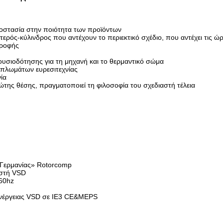
οστασία στην ποιότητα των προϊόντων
ός-κύλινδρος που αντέχουν το περιεκτικό σχέδιο, που αντέχει τις ώρ
τροφής
ξουσιοδότησης για τη μηχανή και το θερμαντικό σώμα
ιπλωμάτων ευρεσιτεχνίας
ία
της θέσης, πραγματοποιεί τη φιλοσοφία του σχεδιαστή τέλεια
 Γερμανίας» Rotorcomp
εστή VSD
-60hz
 ενέργειας VSD σε IE3 CE&MEPS