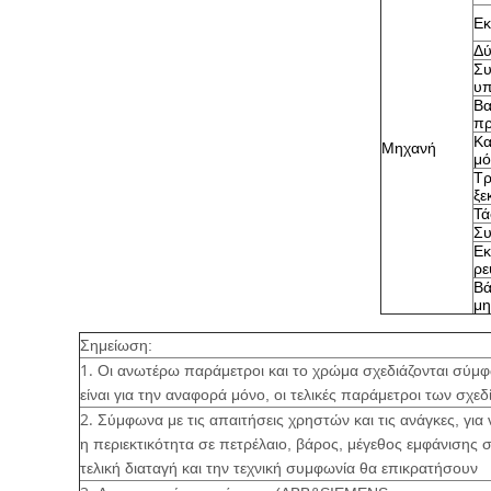
Εκ
Δύ
Συ
υπ
Βα
πρ
Κα
Μηχανή
μ
Τ
ξε
Τά
Συ
Εκ
ρε
Βά
μη
Σημείωση:
1.
Οι ανωτέρω παράμετροι και το χρώμα σχεδιάζονται σύμφ
είναι για την αναφορά μόνο, οι τελικές παράμετροι των σχε
2.
Σύμφωνα με τις απαιτήσεις χρηστών και τις ανάγκες, για
η περιεκτικότητα σε πετρέλαιο, βάρος, μέγεθος εμφάνισης
τελική διαταγή και την τεχνική συμφωνία θα επικρατήσουν