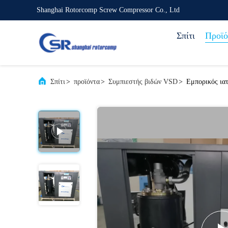
Shanghai Rotorcomp Screw Compressor Co., Ltd
Σπίτι
Προϊό
Σπίτι
>
προϊόντα
>
Συμπιεστής βιδών VSD
>
Εμπορικός ια