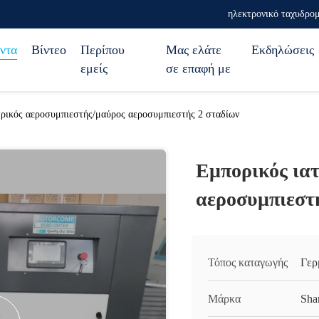
ηλεκτρονικό ταχυδρομ
ντα
Βίντεο
Περίπου
Μας ελάτε
Εκδηλώσεις
εμείς
σε επαφή με
τρικός αεροσυμπιεστής/μαύρος αεροσυμπιεστής 2 σταδίων
Εμπορικός ια
αεροσυμπιεστ
Τόπος καταγωγής
Γερ
Μάρκα
Sha