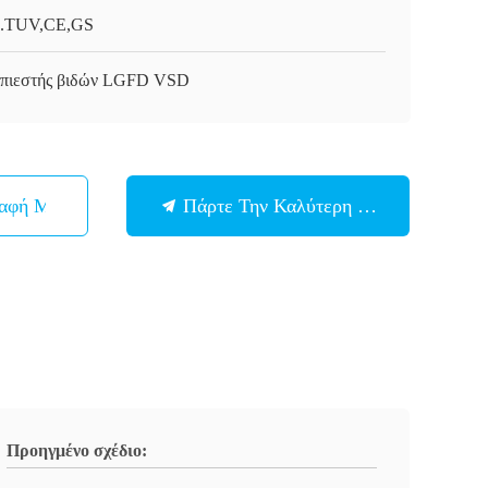
.TUV,CE,GS
πιεστής βιδών LGFD VSD
παφή Με
Πάρτε Την Καλύτερη Τιμή
Προηγμένο σχέδιο: