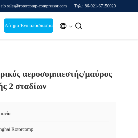
είο sales@rotorcomp-compressor.com
Τηλ.: 86-021-67150020


Αίτημα Ένα απόσπασμα
τρικός αεροσυμπιεστής/μαύρος
ής 2 σταδίων
μανία
nghai Rotorcomp