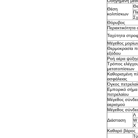
Οδηγημένη μέθ
Θε
Θέση
Πί
κολπίσκων
Σχ
Θόρυβος
Περιεκτικότητα 
Ταχύτητα στρο
Μέγεθος μορίω
Θερμοκρασία π
εξόδου
Ροή αέρα ψύξη
Τρόπος ελέγχο
μετατοπίσεων
Καθορισμένη π
ασφάλειας
Όγκος πετρελαί
Εμπορικό σήμα
πετρελαίου
Μέγεθος σύνδε
αερισμού
Μέγεθος σύνδε
Λ
Διάσταση
W
Χ
Καθαρό βάρος
Τ