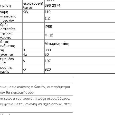
περιστροφή/
τίμηση
896-2974
λεπτό
ναμη
KW
110
ντελεστής
1.2
ηρεσιών
θμός
IP55
οστασίας
τηγορία
Φ (Β)
όνωσης
ρόπος
Μειωμένη τάση
κινήματος
ση
Β
380
χνότητα
Hz
50
τιμημένο
Α
197
ύμα
ρος της
κλ
920
χανής
ωνα με τις ανάγκες πελατών, οι παράμετροι
δίων θα επικρατήσουν
 να ενώσει τον τρόπο: η ψύξη αέρος/ύδατος,
 σύμφωνα με την ανάγκη να σχεδιάσουν, στην