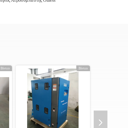
πηλός Αεροσυμπιεστής Oilless
Βίντεο
Βίντεο