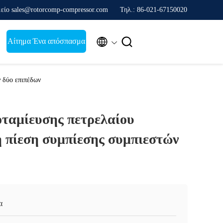
είο sales@rotorcomp-compressor.com
Τηλ.: 86-021-67150020


Αίτημα Ένα απόσπασμα
 δύο επιπέδων
οταμίευσης πετρελαίου
η πίεση συμπίεσης συμπιεστών
α