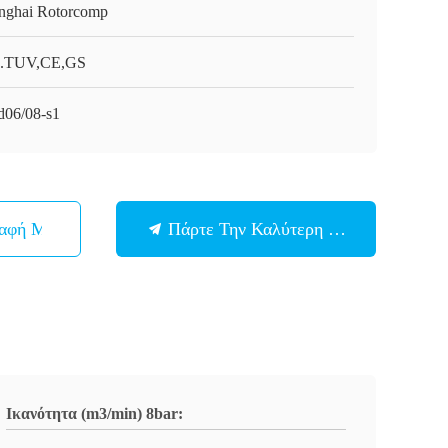
nghai Rotorcomp
.TUV,CE,GS
d06/08-s1
παφή Με
Πάρτε Την Καλύτερη Τιμή
Ικανότητα (m3/min) 8bar: