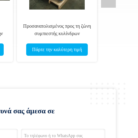
Προσανατολισμένος προς τη ζώνη
ην
συμπιεστής κυλίνδρων
πετρελαίου ελεύθερος, λιγότερος
ηλεκτρικός συμπιεστής
Πάρτε την καλύτερη τιμή
κυλίνδρων δόνησης
ευνά σας άμεσα σε