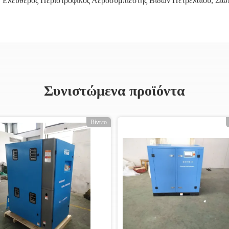
,
Ελεύθερος Περιστροφικός Αεροσυμπιεστής Βιδών Πετρελαίου
,
Σιω
Συνιστώμενα προϊόντα
Βίντεο