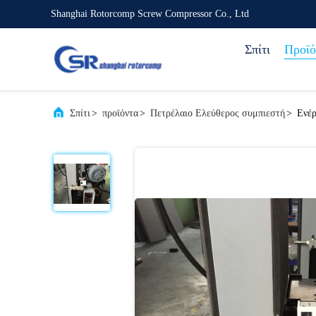
Shanghai Rotorcomp Screw Compressor Co., Ltd
Σπίτι
Προϊό
Σπίτι
>
προϊόντα
>
Πετρέλαιο Ελεύθερος συμπιεστή
>
Ενέρ