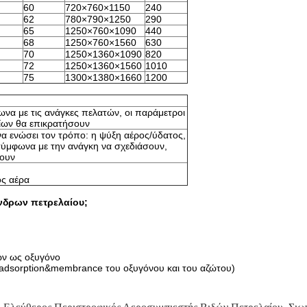
60
720×760×1150
240
62
780×790×1250
290
65
1250×760×1090
440
68
1250×760×1560
630
70
1250×1360×1090
820
72
1250×1360×1560
1010
75
1300×1380×1660
1200
να με τις ανάγκες πελατών, οι παράμετροι
δίων θα επικρατήσουν
 να ενώσει τον τρόπο: η ψύξη αέρος/ύδατος,
 σύμφωνα με την ανάγκη να σχεδιάσουν,
σουν
ος αέρα
ίνδρων πετρελαίου;
ρων ως οξυγόνο
adsorption&membrance του οξυγόνου και του αζώτου)