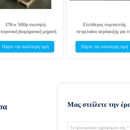
37Kw 50Hp σιωπηλή
Ελεύθερος συμπιεστής
εκτρονική βιομηχανική μηχανή
πετρελαίου αερόψυξης για τ
πιεστών πετρελαίου ελεύθερη
οδοντική βιομηχανία, TUV
 οδηγημένος αεροσυμπιεστής
πιστοποίηση
Πάρτε την καλύτερη τιμή
Πάρτε την καλύτερη τιμή
Μας στείλετε την έρ
σα