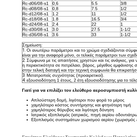
Rc-d06/08-s1
0,6
5.5
3/8
Rc-d08/08-s1
0,8
7.5
1/2
Rc-d12/08-s1
1.2
11
1/2
Rc-d18/08-s1
1.8
16.5
3/4
Rc-d24/08-s1
2.4
22
1
Rc-d30/08-s1
3.0
27.5
1-1/2
Rc-d36/08-s1
3.6
33
1-1/2
Σημείωση:
1.
Οι ανωτέρω παράμετροι και το χρώμα σχεδιάζονται σύμφω
είναι για την αναφορά μόνο, οι τελικές παράμετροι των σχε
2.
Σύμφωνα με τις απαιτήσεις χρηστών και τις ανάγκες, για
η περιεκτικότητα σε πετρέλαιο, βάρος, μέγεθος εμφάνισης
στην τελική διαταγή και την τεχνική συμφωνία θα επικρατή
3.
Μετατροπείς συχνότητας (προαιρετικοί).
4.
εξουσιοδότηση 1 έτους, 2 έτη εξουσιοδότησης για το τέλ
Γιατί για να επιλέξει τον ελεύθερο αεροσυμπιεστή κυλ
Απλούστερη δομή, λιγότεροι που φορά το μέρος
χαμηλότερο κόστος συντήρησης και φτηνότερη τιμή
χαμηλότερος θόρυβος και λιγότερη δόνηση
Ιατρικός εξοπλισμός (ιατρικός, πηγή αερίου οδοντιάτ
Εξοπλισμός συστημάτων χωρισμού αερίου (χωρισμός 