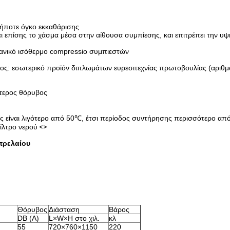
δήποτε όγκο εκκαθάρισης
 επίσης το χάσμα μέσα στην αίθουσα συμπίεσης, και επιτρέπει την υψη
δανικό ισόθερμο compressio συμπιεστών
ς: εσωτερικό προϊόν διπλωμάτων ευρεσιτεχνίας πρωτοβουλίας (αριθμ
τερος θόρυβος
ας είναι λιγότερο από 50℃, έτσι περίοδος συντήρησης περισσότερο απ
ίλτρο νερού
<>
τρελαίου
Θόρυβος
Διάσταση
Βάρος
DB (Α)
L×W×H στο χιλ.
κλ
55
720×760×1150
220