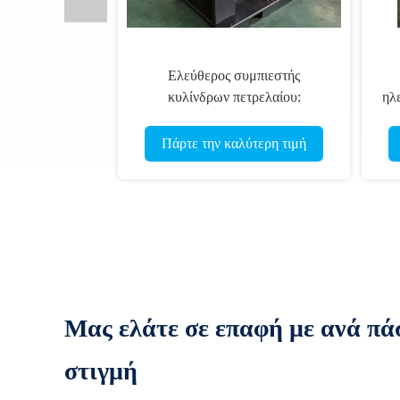
Ελεύθερος συμπιεστής
κυλίνδρων πετρελαίου:
ηλ
Διαστημική αποταμίευση &
συμ
φιλικός προς το περιβάλλον
-
Πάρτε την καλύτερη τιμή
Μας ελάτε σε επαφή με ανά πά
στιγμή