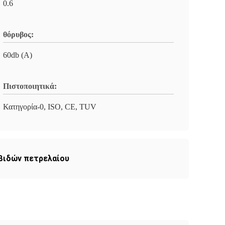
0.6
θόρυβος:
60db (Α)
Πιστοποιητικά:
Κατηγορία-0, ISO, CE, TUV
βιδών πετρελαίου