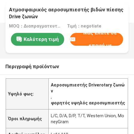
Ατμοσφαιρικός αεροσυμπιεστής βιδών πίεσης
Drive ζωνών
MOQ：Διαπραγματευτείτε
Τιμή：negotiate
Μας ελάτε σε
Καλύτερη τιμή
επαφή με
Περιγραφή προϊόντων
Αεροσυμπιεστής Driverotary ζωνώ
ν
Υψηλό φως:
,
φορητός υψηλός αεροσυμπιεστής
L/C, D/A, D/P, T/T, Western Union, Mo
Όροι πληρωμής
neyGram