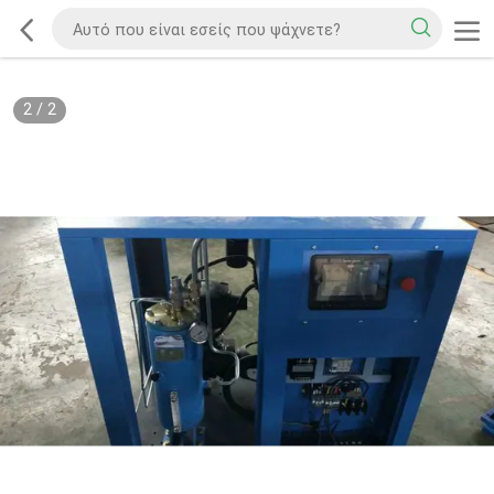
2
/
2