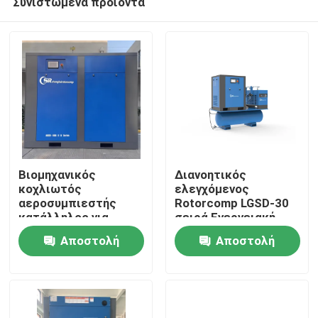
Συνιστώμενα προϊόντα
Βιομηχανικός
Διανοητικός
κοχλιωτός
ελεγχόμενος
αεροσυμπιεστής
Rotorcomp LGSD-30
κατάλληλος για
σειρά Ενεργειακή
Σπίτι
συνεργείο
εξοικονόμηση
Αποστολή
Αποστολή
περιστροφικό
αεροστρόβιλο
Προϊόντα
ερώτησης
ερώτησης
συμπιεστή
Βίντεο