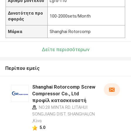
Αριθμό μοντέλου
Lgfd-110
Δυνατότητα προ
100-2000sets/Month
σφοράς
Μάρκα
Shanghai Rotorcomp
Δείτε περισσότερων
Περίπου εμείς
Shanghai Rotorcomp Screw
Compressor Co., Ltd
προφίλ κατασκευαστή
NO.28 MINTA RD. LITAHUI
SONGJIANG DIST. SHANGHAI,CN
,Κίνα
5.0