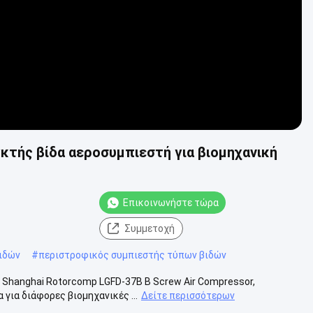
κτής βίδα αεροσυμπιεστή για βιομηχανική
Επικοινωνήστε τώρα
Συμμετοχή
ιδών
#
περιστροφικός συμπιεστής τύπων βιδών
Shanghai Rotorcomp LGFD-37B B Screw Air Compressor,
 για διάφορες βιομηχανικές ...
Δείτε περισσότερων