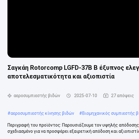
Σαγκάη Rotorcomp LGFD-37B B έξυπνος ελεγ
αποτελεσματικότητα και αξιοπιστία
αεροσυμπιεστής βιδών
2025-07-10
27 απόψεις
#
αεροσυμπιεστής κίνησης βιδών
#
Βιομηχανικός συμπιεστής β
Περιγραφή του προϊόντος: Παρουσιάζουμε τον υψηλής απόδοσης 
σχεδιασμένο για να προσφέρει εξαιρετική απόδοση και αξιοπιστία