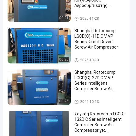
Κοχλιοφόρος
Αεροσυμπιεστής
Σχεδιασμένος για
Βιομηχανική Συμπίεση
αεροσυμπιεστής βιδών
00:21
2025-11-28
Αέρα και Εξοικονόμηση
Ενέργειας
Shanghai Rotorcomp
LGCD(C)-11D C V VP
Series Direct Driven
Screw Air Compressor
αεροσυμπιεστής βιδών
00:25
2025-10-13
Shanghai Rotorcomp
LGCD(C)-22D C V VP
Series Intelligent
Controller Screw Air
Compressor Motor for
Optimal Energy Savings
αεροσυμπιεστής βιδών
00:25
2025-10-13
Σαγκάη Rotorcomp LGCD-
132D C Series Intelligent
Controller Screw Air
Compressor για
εφαρμογές βαρέων