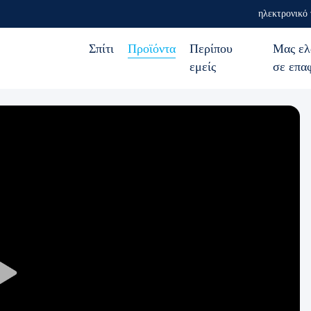
ηλεκτρονικό
Σπίτι
Προϊόντα
Περίπου
Μας ελ
εμείς
σε επα
Play
Video