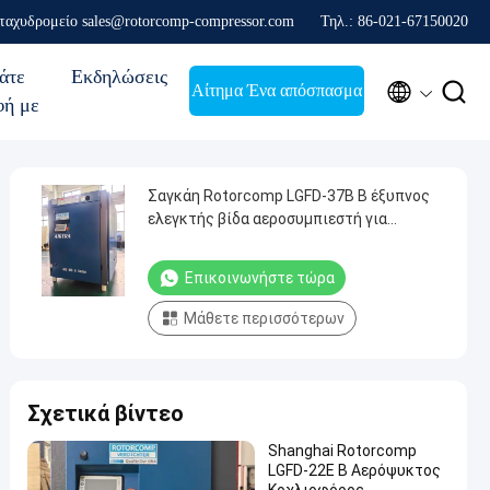
 ταχυδρομείο sales@rotorcomp-compressor.com
Τηλ.: 86-021-67150020
άτε
Εκδηλώσεις


Αίτημα Ένα απόσπασμα
φή με
Σαγκάη Rotorcomp LGFD-37B B έξυπνος
ελεγκτής βίδα αεροσυμπιεστή για
βιομηχανική αποτελεσματικότητα και
αξιοπιστία
Επικοινωνήστε τώρα
Μάθετε περισσότερων
Σχετικά βίντεο
Shanghai Rotorcomp
LGFD-22E B Αερόψυκτος