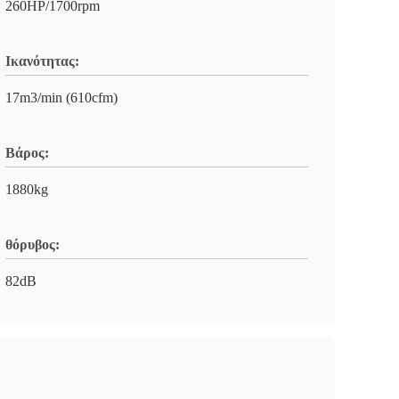
260HP/1700rpm
Ικανότητας:
17m3/min (610cfm)
Βάρος:
1880kg
θόρυβος:
82dB