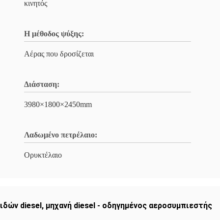
κινητός
Η μέθοδος ψύξης:
Αέρας που δροσίζεται
Διάσταση:
3980×1800×2450mm
Λαδωμένο πετρέλαιο:
Ορυκτέλαιο
δών diesel
,
μηχανή diesel - οδηγημένος αεροσυμπιεστής