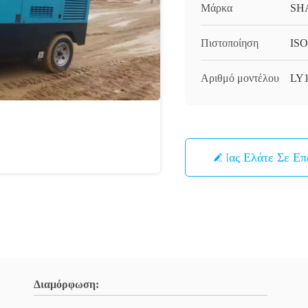
Μάρκα
SH
Πιστοποίηση
IS
Αριθμό μοντέλου
LY1
Μας Ελάτε Σε Ε
Διαμόρφωση: