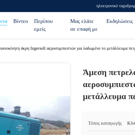
ηλεκτρονικό ταχυδρομ
ντα
Βίντεο
Περίπου
Μας ελάτε
Εκδηλώσεις
εμείς
σε επαφή με
αινοκίνητη άκρη Ingersoll αεροσυμπιεστών για λαδωμένο το μετάλλευμα πετ
Άμεση πετρελα
αεροσυμπιεστ
μετάλλευμα π
Τόπος καταγωγής
Κίν