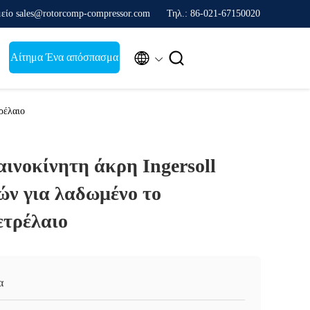
είο sales@rotorcomp-compressor.com
Τηλ.: 86-021-67150020


Αίτημα Ένα απόσπασμα
ρέλαιο
ινοκίνητη άκρη Ingersoll
ών για λαδωμένο το
ετρέλαιο
α