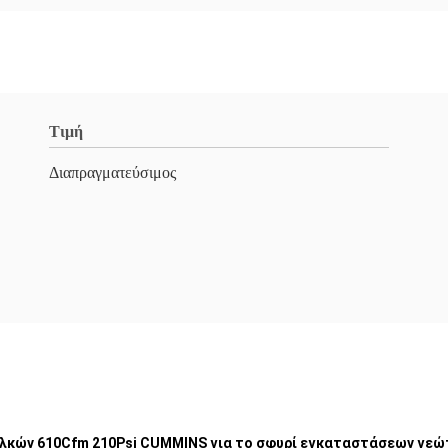
Τιμή
Διαπραγματεύσιμος
λκών 610Cfm 210Psi CUMMINS για το σφυρί εγκαταστάσεων γεώ