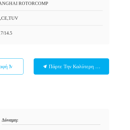
ANGHAI ROTORCOMP
O,CE,TUV
7/14.5
παφή Με
Πάρτε Την Καλύτερη Τιμή
Δύναμη: