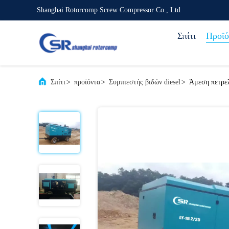
Shanghai Rotorcomp Screw Compressor Co., Ltd
Σπίτι
Προϊό
Σπίτι
>
προϊόντα
>
Συμπιεστής βιδών diesel
>
Άμεση πετρελ