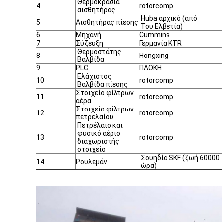
Θερμοκρασία
4
rotorcomp
αισθητήρας
Huba αρχικό (από
5
Αισθητήρας πίεσης
Του Ελβετία)
6
Μηχανή
Cummins
7
Σύζευξη
Γερμανία KTR
Θερμοστάτης
8
Hongxing
Βαλβίδα
9
PLC
ΠΛΟΚΗ
Ελάχιστος
10
rotorcomp
Βαλβίδα πίεσης
Στοιχείο φίλτρων
11
rotorcomp
αέρα
Στοιχείο φίλτρων
12
rotorcomp
πετρελαίου
Πετρέλαιο και
φυσικό αέριο
13
rotorcomp
διαχωριστής
στοιχείο
Σουηδία SKF (ζωή 60000
14
Ρουλεμάν
ώρα)