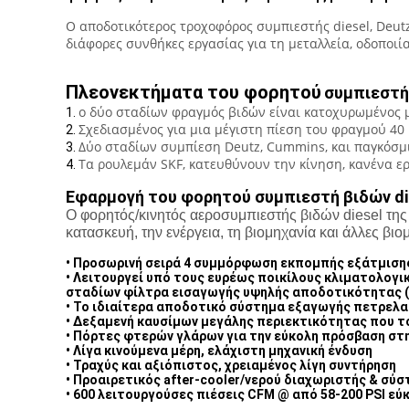
Ο αποδοτικότερος τροχοφόρος συμπιεστής diesel, Deutz
διάφορες συνθήκες εργασίας για τη μεταλλεία, οδοποιί
Πλεονεκτήματα του φορητού
συμπιεστή
ο δύο σταδίων φραγμός βιδών είναι κατοχυρωμένος 
1.
Σχεδιασμένος για μια μέγιστη πίεση του φραγμού 40
2.
Δύο σταδίων συμπίεση Deutz, Cummins, και παγκόσμ
3.
Τα ρουλεμάν SKF, κατευθύνουν την κίνηση, κανένα ε
4.
Εφαρμογή του φορητού συμπιεστή βιδών di
Ο φορητός/κινητός αεροσυμπιεστής βιδών diesel της 
κατασκευή, την ενέργεια, τη βιομηχανία και άλλες βιο
• Προσωρινή σειρά 4 συμμόρφωση εκπομπής εξάτμιση
• Λειτουργεί υπό τους ευρέως ποικίλους κλιματολογι
σταδίων φίλτρα εισαγωγής υψηλής αποδοτικότητας (
• Το ιδιαίτερα αποδοτικό σύστημα εξαγωγής πετρελα
• Δεξαμενή καυσίμων μεγάλης περιεκτικότητας που το
• Πόρτες φτερών γλάρων για την εύκολη πρόσβαση στη
• Λίγα κινούμενα μέρη, ελάχιστη μηχανική ένδυση
• Τραχύς και αξιόπιστος, χρειαμένος λίγη συντήρηση
• Προαιρετικός after-cooler/νερού διαχωριστής & σύσ
• 600 λειτουργούσες πιέσεις CFM @ από 58-200 PSI εύ