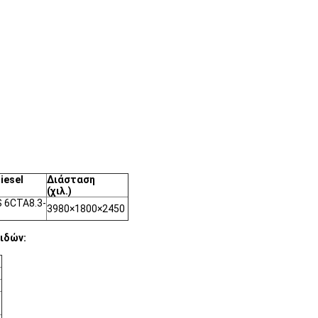
iesel
Διάσταση
(χιλ.)
 6CTA8.3-
3980×1800×2450
ιδών: