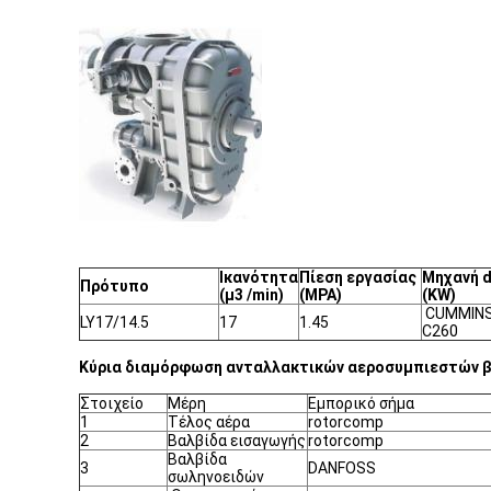
Ικανότητα
Πίεση εργασίας
Μηχανή d
Πρότυπο
(μ3 /min)
(MPA)
(KW)
CUMMINS
LY17/14.5
17
1.45
C260
Κύρια διαμόρφωση ανταλλακτικών αεροσυμπιεστών β
Στοιχείο
Μέρη
Εμπορικό σήμα
1
Τέλος αέρα
rotorcomp
2
Βαλβίδα εισαγωγής
rotorcomp
Βαλβίδα
3
DANFOSS
σωληνοειδών