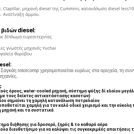
, Ctapillar, μηχανή diesel της Cummins, κατανάλωση diesel less
α. Ανατίναξη άμμου.
diesel
 βιδών
:
με δίπλωμα ευρεσιτεχνίας
ιες γνωστές μηχανές Yuchai
ργαλείο θορύβου
esel:
Σαγκάη rotorcomp χρησιμοποιείται ευρέως στα ορυχεία, τη συντ
μηχανίες.
ς
κούς όρους, water-cooled μηχανή, σύστημα ψύξης δί ελαίου μεγ
με τους δείκτες αντικατάστασης κασετών)
ίου σημαίνει τη χαμηλή κατανάλωση πετρελαίου
ποθετείται χαμηλή για τον καλό οδικό χειρισμό και την εύκολη
 μηχανή και τα συστατικά
τημα διήθησης για δροσερό, ξηρός & το καθαρό αέρα
κολα διευθετήσιμο για να καλύψει τις συγκεκριμέές απαιτήσεις τ